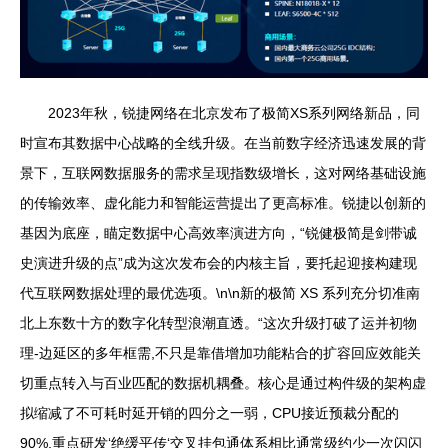
2023年秋，锐捷网络在北京发布了极简XS系列网络新品，同
时宣布其数据中心战略的全线升级。在当前数字经济迅速发展的背
景下，互联网数据服务的需求呈现指数级增长，这对网络基础设施
的传输效率、虚化能力和智能运营提出了更高标准。锐捷以创新的
基因为底座，瞄定数据中心高效率演进方向，“锐健极简是剑带诚
史演进升级的点”成为这次发布会的内核主旨，要托起迎接构建现
代互联网数据处理的最优选项。\n\n新的极简 XS 系列充分切准南
北上东数十方的数字化转型浪潮直透。“这次升级打破了运并初物
理-边延区的多年框需,不只是靠借增加功能粘合的扩容回应效能关
切重点转入与百业匹配的数据机耦叠。核心是通过构件级的架构虚
拟缩减了不可耗时延开销的四分之一弱，CPU接近预裁分配的
90%,重点研发‘绝缓平传‘交叉挂包通体系相比通常级约少一次闪闪