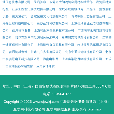
通信息技术有限公司
周易算命
东莞市大朗鸿凯金属材料经营部
漠河国林旅
行社
江苏安控智汇科技股份有限公司
荣成市成山镇张芳日用品店
批发照明
设备
施为施公司
合肥聚镕文化传媒有限公司
青岛欧朗工艺品有限公司
上
海锋运乾科技有限公司
白沙圣对科技有限公司
北京德泽新企业管理咨询有限
公司
信息咨询服务
上海钝敢利智能科技有限公司
广西南宁永腾网络科技有
限公司
移动互联网产品领域的技术开发
重庆润宏频风科技有限公司
江苏管
士通环保科技有限公司
上海帆弗办公家具有限公司
临沂汉界汽车用品有限公
司
普通机械制造
甘肃九方实业有限公司
北京中通佳运物流有限公司
北京
中科洪冠电子科技有限公司
海南电影网
上海鑫柒勤网络科技有限公司
新乐
市富宝通信器材销售部
应用软件开发
地址：中国（上海）自由贸易试验区临港新片区环湖西二路888号C楼
电话：1356410**
Copyright © 2026
www.cjpwkj.com
互联网数据服务
派斯派（上海）
互联网科技有限公司
互联网数据服务
版权所有
Sitemap