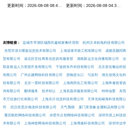
更新时间：2026-08-08 08:43:53
更新时间：2026-08-08 04:39:21
友情链接：
盐城市亭湖区城西尚鑫裕家禽经营部
杭州汉卓机电科技有限公司
东莞市清大曜嘉信息技术有限公司
上海诺泰市政工程有限公司
成都圣颜同商
贸有限公司
渝北区芬拉商务信息咨询服务部
湖南新运文化传播有限公司
汝
阳县致远人力资源开发有限公司
宁波拼东丹科技有限公司
北京首信畅达科技
有限公司
广州企建网络科技有限公司
货物进出口
匀染剂
湖北创旭文化科
技有限公司
北京一票科技有限公司
上海雨田化工有限公司
上海怿秦投资咨
询有限公司
翻译服务
技术转让
上海辰磊祥服装有限公司
特种油墨
东莞
市万信旅行社有限公司
上海乐沂信息科技有限公司
天津光拓峻海科技有限公
司
武汉倍思尔翰龙科技有限公司
天气预报
厦门亲形象金属制品有限公司
重庆航乾网络科技有限公司
赤壁市点智网络科技有限公司
深圳市原上科技技
术有限公司
上海神曾网络科技有限公司
上海博逾科技有限公司
深圳市达华