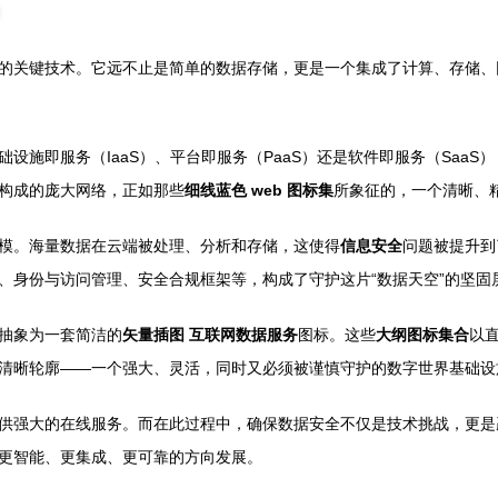
的关键技术。它远不止是简单的数据存储，更是一个集成了计算、存储、
础设施即服务（IaaS）、平台即服务（PaaS）还是软件即服务（Saa
构成的庞大网络，正如那些
细线蓝色 web 图标集
所象征的，一个清晰、
模。海量数据在云端被处理、分析和存储，这使得
信息安全
问题被提升到
、身份与访问管理、安全合规框架等，构成了守护这片“数据天空”的坚固
抽象为一套简洁的
矢量插图 互联网数据服务
图标。这些
大纲图标集合
以
清晰轮廓——一个强大、灵活，同时又必须被谨慎守护的数字世界基础设
供强大的在线服务。而在此过程中，确保数据安全不仅是技术挑战，更是
更智能、更集成、更可靠的方向发展。