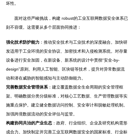
坏性。
面对这些严峻挑战，构建 robust的工业互联网数据安全体系已
刻不容缓。这需要从多个层面协同推进：
强化技术防护能力
：推动安全技术与工业技术的深度融合。加快研
发适用于工业环境的安全协议、加密技术和入侵检测系统。对存量
设备进行安全加固，在新设备、新系统的设计中贯彻“安全-by-
design”原则。利用人工智能、区块链等技术，提升对异常数据流
动和潜在威胁的智能感知与主动防御能力。
完善数据安全管理体系
：建立覆盖数据全生命周期的安全管理框
架。明确数据分类分级标准，对核心工艺数据、生产管理数据等实
施重点保护。建立健全数据访问控制、安全审计和脱敏处理机制。
加强跨境数据流动的安全评估与监管。
构建协同共治的产业生态
：政府、行业组织、企业及研究机构需形
成合力。加快制定并完善工业互联网数据安全的国家标准、行业标