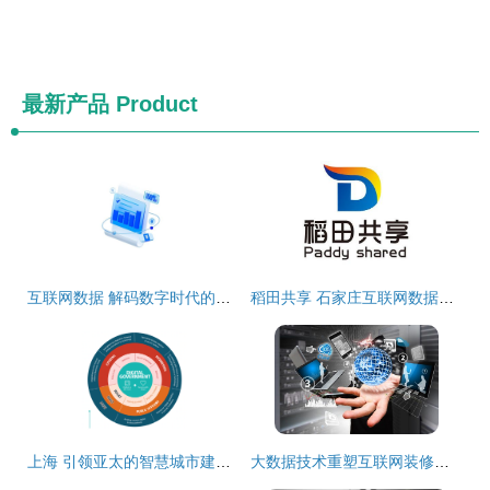
最新产品
Product
互联网数据 解码数字时代的服务革命
稻田共享 石家庄互联网数据服务的创新实践与展望
上海 引领亚太的智慧城市建设标杆，互联网数据服务重塑城市未来
大数据技术重塑互联网装修时代 数据驱动的智能化变革